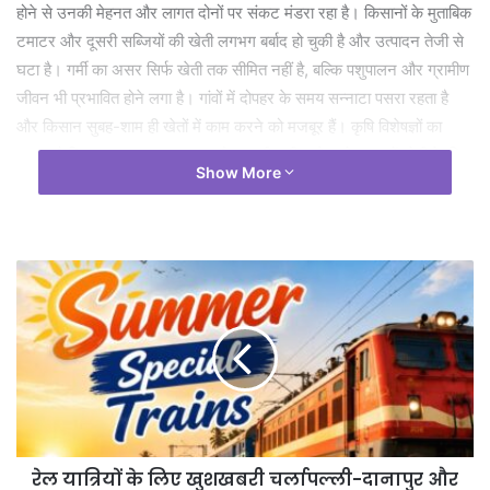
होने से उनकी मेहनत और लागत दोनों पर संकट मंडरा रहा है। किसानों के मुताबिक
टमाटर और दूसरी सब्जियों की खेती लगभग बर्बाद हो चुकी है और उत्पादन तेजी से
घटा है। गर्मी का असर सिर्फ खेती तक सीमित नहीं है, बल्कि पशुपालन और ग्रामीण
जीवन भी प्रभावित होने लगा है। गांवों में दोपहर के समय सन्नाटा पसरा रहता है
और किसान सुबह-शाम ही खेतों में काम करने को मजबूर हैं। कृषि विशेषज्ञों का
मानना है कि लगातार बढ़ता तापमान और घटती नमी आने वाले समय में खेती के लिए
Show More
बड़ी चुनौती बन सकती है। यदि समय रहते जल संरक्षण, सिंचाई और राहत के
इंतजाम नहीं किए गए तो इसका सीधा असर फसल उत्पादन और किसानों की आय
पर पड़ेगा।
रेल यात्रियों के लिए खुशखबरी चर्लापल्ली-दानापुर और