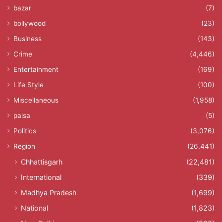
bazar
(7)
bollywood
(23)
Business
(143)
Crime
(4,446)
Entertainment
(169)
Life Style
(100)
Miscellaneous
(1,958)
paisa
(5)
Politics
(3,076)
Region
(26,441)
Chhattisgarh
(22,481)
International
(339)
Madhya Pradesh
(1,699)
National
(1,823)