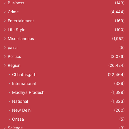
Business
(143)
Crime
(4,444)
Entertainment
(169)
Life Style
(100)
Miscellaneous
(1,957)
paisa
(5)
Politics
(3,076)
Region
(26,424)
Chhattisgarh
(22,464)
International
(339)
Madhya Pradesh
(1,699)
National
(1,823)
New Delhi
(200)
Orissa
(5)
Science
(3)