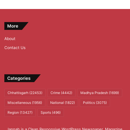
More
About
Contact Us
Categories
Chhattisgarh
(22453)
Crime
(4442)
Madhya Pradesh
(1699)
Miscellaneous
(1956)
National
(1822)
Politics
(3075)
Region
(13427)
Sports
(496)
Jannah is a Clean Responsive WordPress Newspaper, Magazine,