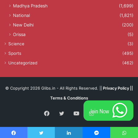
Madhya Pradesh
(1,699)
National
(1,821)
New Delhi
(200)
Orissa
(5)
Science
(3)
Sports
(495)
Uncategorized
(462)
© Copyright 2026 Glibs.in - All Rights Reserved. ||
Privacy Policy
||
Terms & Conditions
Facebook
Twitter
YouTube
Instagram