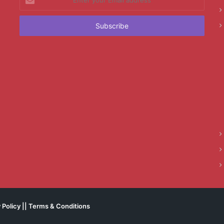
your
Email
address
 Policy
||
Terms & Conditions