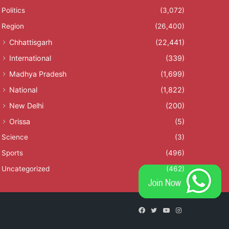
Politics
(3,072)
Region
(26,400)
Chhattisgarh
(22,441)
International
(339)
Madhya Pradesh
(1,699)
National
(1,822)
New Delhi
(200)
Orissa
(5)
Science
(3)
Sports
(496)
Uncategorized
(462)
Facebook
Twitter
YouTube
Instagram