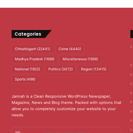
Categories
Chhattisgarh
(22441)
Crime
(4440)
Madhya Pradesh
(1699)
Miscellaneous
(1956)
National
(1822)
Politics
(3072)
Region
(13415)
Sports
(496)
Jannah is a Clean Responsive WordPress Newspaper,
Magazine, News and Blog theme. Packed with options that
allow you to completely customize your website to your
needs.
Enter