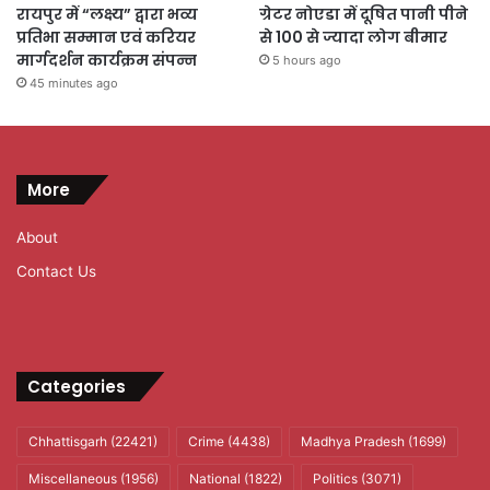
रायपुर में “लक्ष्य” द्वारा भव्य
ग्रेटर नोएडा में दूषित पानी पीने
प्रतिभा सम्मान एवं करियर
से 100 से ज्यादा लोग बीमार
मार्गदर्शन कार्यक्रम संपन्न
5 hours ago
45 minutes ago
More
About
Contact Us
Categories
Chhattisgarh
(22421)
Crime
(4438)
Madhya Pradesh
(1699)
Miscellaneous
(1956)
National
(1822)
Politics
(3071)