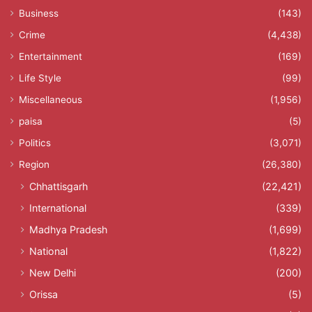
Business
(143)
Crime
(4,438)
Entertainment
(169)
Life Style
(99)
Miscellaneous
(1,956)
paisa
(5)
Politics
(3,071)
Region
(26,380)
Chhattisgarh
(22,421)
International
(339)
Madhya Pradesh
(1,699)
National
(1,822)
New Delhi
(200)
Orissa
(5)