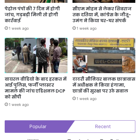
पेट्रोल पंपों की 7 दिन में होगी
सीएम मोहन से लेकर शिवराज
जांच, गड़बड़ी मिली तो होगी
तक दतिया में, कांग्रेस के जीतू-
कार्रवाई
उमंग ने किया घर-घर संपर्क
1 week ago
1 week ago
वायरल वीडियो के बाद हरकत में
टाटरी सीनियर बालक छात्रावास
आई पुलिस, फर्जी प्लास्टर
में अधीक्षक ने किया हंगामा,
मामले की जांच एडिशनल DCP
छात्रों की सुरक्षा पर उठे सवाल
को सौंपी
1 week ago
1 week ago
Popular
Recent