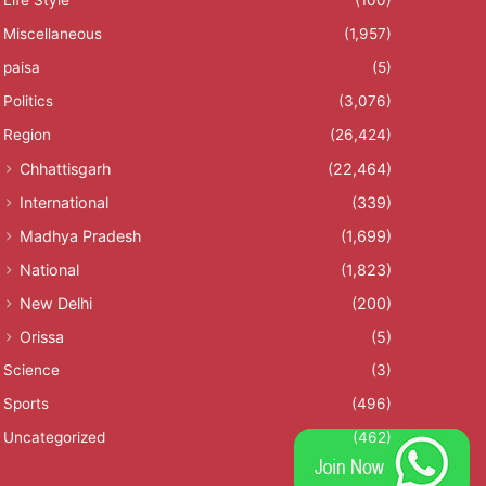
Miscellaneous
(1,957)
paisa
(5)
Politics
(3,076)
Region
(26,424)
Chhattisgarh
(22,464)
International
(339)
Madhya Pradesh
(1,699)
National
(1,823)
New Delhi
(200)
Orissa
(5)
Science
(3)
Sports
(496)
Uncategorized
(462)