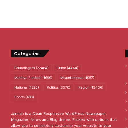
Categories
Chhattisgarh
(22464)
Crime
(4444)
Madhya Pradesh
(1699)
Miscellaneous
(1957)
National
(1823)
Politics
(3076)
Region
(13436)
Sports
(496)
Jannah is a Clean Responsive WordPress Newspaper,
Magazine, News and Blog theme. Packed with options that
allow you to completely customize your website to your