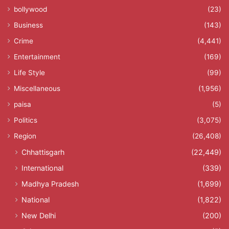
bollywood
(23)
Business
(143)
Crime
(4,441)
Entertainment
(169)
Life Style
(99)
Miscellaneous
(1,956)
paisa
(5)
Politics
(3,075)
Region
(26,408)
Chhattisgarh
(22,449)
International
(339)
Madhya Pradesh
(1,699)
National
(1,822)
New Delhi
(200)