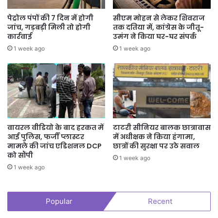
पेट्रोल पंपों की 7 दिन में होगी
सीएम मोहन से लेकर शिवराज
जांच, गड़बड़ी मिली तो होगी
तक दतिया में, कांग्रेस के जीतू-
कार्रवाई
उमंग ने किया घर-घर संपर्क
1 week ago
1 week ago
वायरल वीडियो के बाद हरकत में
टाटरी सीनियर बालक छात्रावास
आई पुलिस, फर्जी प्लास्टर
में अधीक्षक ने किया हंगामा,
मामले की जांच एडिशनल DCP
छात्रों की सुरक्षा पर उठे सवाल
को सौंपी
1 week ago
1 week ago
Popular
Recent