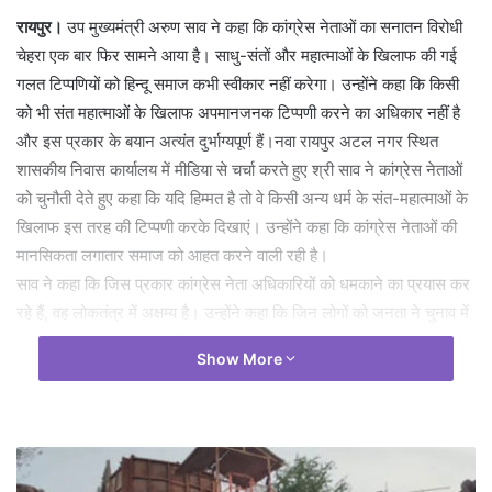
रायपुर।
उप मुख्यमंत्री अरुण साव ने कहा कि कांग्रेस नेताओं का सनातन विरोधी
चेहरा एक बार फिर सामने आया है। साधु-संतों और महात्माओं के खिलाफ की गई
गलत टिप्पणियों को हिन्दू समाज कभी स्वीकार नहीं करेगा। उन्होंने कहा कि किसी
को भी संत महात्माओं के खिलाफ अपमानजनक टिप्पणी करने का अधिकार नहीं है
और इस प्रकार के बयान अत्यंत दुर्भाग्यपूर्ण हैं।नवा रायपुर अटल नगर स्थित
शासकीय निवास कार्यालय में मीडिया से चर्चा करते हुए श्री साव ने कांग्रेस नेताओं
को चुनौती देते हुए कहा कि यदि हिम्मत है तो वे किसी अन्य धर्म के संत-महात्माओं के
खिलाफ इस तरह की टिप्पणी करके दिखाएं। उन्होंने कहा कि कांग्रेस नेताओं की
मानसिकता लगातार समाज को आहत करने वाली रही है।
साव ने कहा कि जिस प्रकार कांग्रेस नेता अधिकारियों को धमकाने का प्रयास कर
रहे हैं, वह लोकतंत्र में अक्षम्य है। उन्होंने कहा कि जिन लोगों को जनता ने चुनाव में
सबक सिखाया है, वे अब अपनी हताशा और गुस्सा अधिकारियों पर निकाल रहे हैं।
Show More
अधिकारियों को धमकाना और दबाव बनाने की कोशिश करना पूरी तरह अनुचित है।
साव ने कहा कि कांग्रेस नेता आखिर किसके समर्थन में एकजुट हुए हैं। जिन पर
आर्म्स एक्ट के मामले दर्ज हैं, उन्हें बचाने के लिए कांग्रेस नेताओं का एक साथ आना
कांग्रेस के वास्तविक चरित्र को उजागर करता है। इससे स्पष्ट होता है कि कांग्रेस
का हाथ किन लोगों के साथ है।उप मुख्यमंत्री ने कहा कि जनता सब कुछ देख और