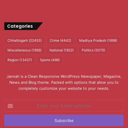
Categories
Chhattisgarh
(22453)
Crime
(4442)
Madhya Pradesh
(1699)
Miscellaneous
(1956)
National
(1822)
Politics
(3075)
Region
(13427)
Sports
(496)
Jannah is a Clean Responsive WordPress Newspaper, Magazine,
News and Blog theme. Packed with options that allow you to
completely customize your website to your needs.
Enter
your
Email
address