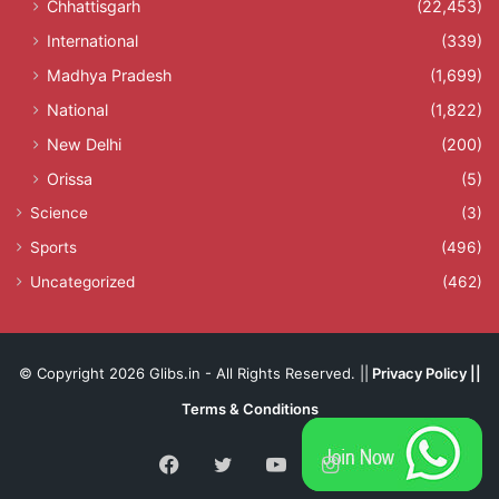
Chhattisgarh
(22,453)
International
(339)
Madhya Pradesh
(1,699)
National
(1,822)
New Delhi
(200)
Orissa
(5)
Science
(3)
Sports
(496)
Uncategorized
(462)
© Copyright 2026 Glibs.in - All Rights Reserved. ||
Privacy Policy
||
Terms & Conditions
Facebook
Twitter
YouTube
Instagram