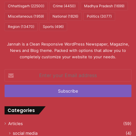
Chhattisgarh
(22500)
Crime
(4450)
Madhya Pradesh
(1699)
Miscellaneous
(1959)
National
(1826)
Politics
(3077)
Region
(13470)
Sports
(496)
Jannah is a Clean Responsive WordPress Newspaper, Magazine,
News and Blog theme. Packed with options that allow you to
completely customize your website to your needs.
Enter
your
Email
address
Categories
Articles
(59)
social media
(4)