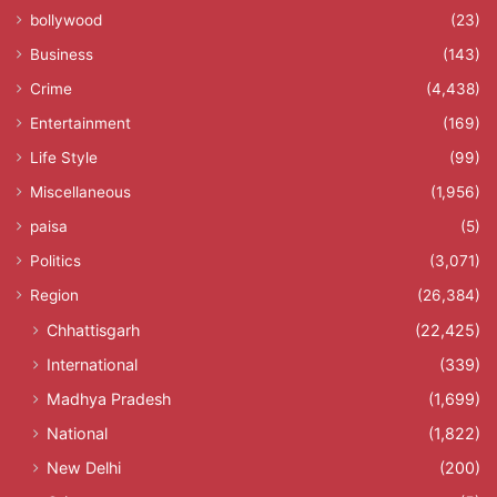
bollywood
(23)
Business
(143)
Crime
(4,438)
Entertainment
(169)
Life Style
(99)
Miscellaneous
(1,956)
paisa
(5)
Politics
(3,071)
Region
(26,384)
Chhattisgarh
(22,425)
International
(339)
Madhya Pradesh
(1,699)
National
(1,822)
New Delhi
(200)