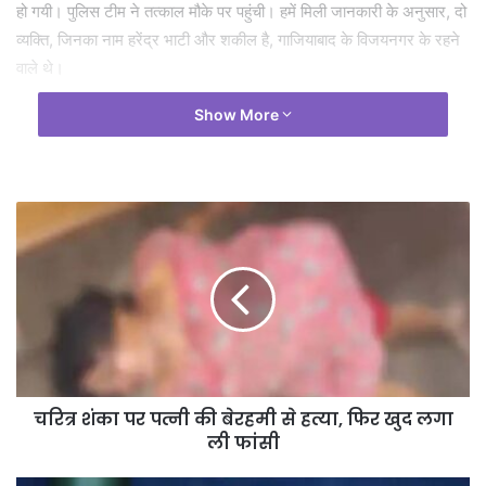
हो गयी। पुलिस टीम ने तत्काल मौके पर पहुंची। हमें मिली जानकारी के अनुसार, दो
व्यक्ति, जिनका नाम हरेंद्र भाटी और शकील है, गाजियाबाद के विजयनगर के रहने
वाले थे।
Show More
ये दोनों एस्केलेटर की ओर जा रहे थे, जब पांचवी मंजिल के ऊपर जो लोहे की ग्रिल
की लगी हुई थी वो गिर गयी। इस हादसे में दोनों गंभीर रूप से घायल हो गए और
दोनों की मृत्यु हो गयी।’ एडीसीपी ने बताया कि मृतकों के परिजनों को जानकारी दे दी
गयी है। मामले की जाँच की जा रही है।
Tags
ग्रेटर नोएडा
छत से गिरी ग्रिल
बड़ा हादसा
चरित्र शंका पर पत्नी की बेरहमी से हत्या, फिर खुद लगा
ली फांसी