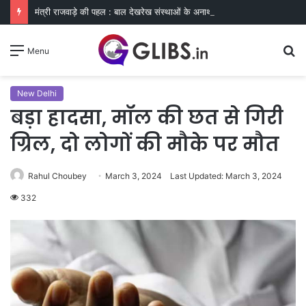
मंत्री राजवाड़े की पहल : बाल देखरेख संस्थाओं के अनाथ एवं निराश्रित बच्चों को कौशल, प्रशिक्षण और रोजगार से जोडऩे बैंकिंग और सामाजिक संस्थाओं का साझा प्रयास
S
Menu
fo
New Delhi
बड़ा हादसा, मॉल की छत से गिरी
ग्रिल, दो लोगों की मौके पर मौत
Rahul Choubey
March 3, 2024
Last Updated: March 3, 2024
332