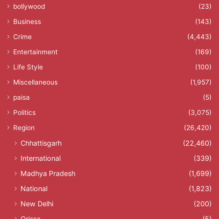
bollywood
(23)
Business
(143)
Crime
(4,443)
Entertainment
(169)
Life Style
(100)
Miscellaneous
(1,957)
paisa
(5)
Politics
(3,075)
Region
(26,420)
Chhattisgarh
(22,460)
International
(339)
Madhya Pradesh
(1,699)
National
(1,823)
New Delhi
(200)
Orissa
(5)