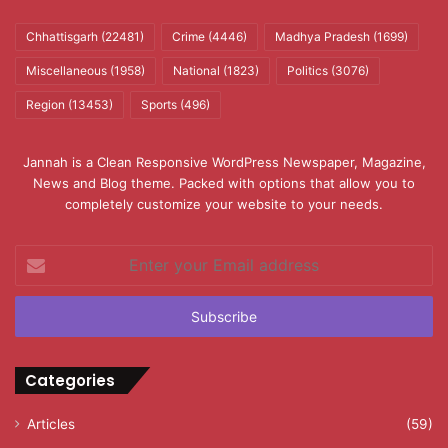
Chhattisgarh
(22481)
Crime
(4446)
Madhya Pradesh
(1699)
Miscellaneous
(1958)
National
(1823)
Politics
(3076)
Region
(13453)
Sports
(496)
Jannah is a Clean Responsive WordPress Newspaper, Magazine,
News and Blog theme. Packed with options that allow you to
completely customize your website to your needs.
Enter
your
Email
address
Categories
Articles
(59)