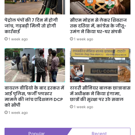
पेट्रोल पंपों की 7 दिन में होगी
सीएम मोहन से लेकर शिवराज
जांच, गड़बड़ी मिली तो होगी
तक दतिया में, कांग्रेस के जीतू-
कार्रवाई
उमंग ने किया घर-घर संपर्क
1 week ago
1 week ago
वायरल वीडियो के बाद हरकत में
टाटरी सीनियर बालक छात्रावास
आई पुलिस, फर्जी प्लास्टर
में अधीक्षक ने किया हंगामा,
मामले की जांच एडिशनल DCP
छात्रों की सुरक्षा पर उठे सवाल
को सौंपी
1 week ago
1 week ago
Popular
Recent