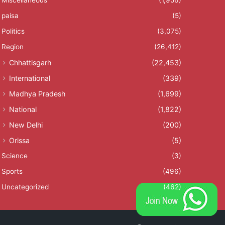
paisa
(5)
Politics
(3,075)
Region
(26,412)
Chhattisgarh
(22,453)
International
(339)
Madhya Pradesh
(1,699)
National
(1,822)
New Delhi
(200)
Orissa
(5)
Science
(3)
Sports
(496)
Uncategorized
(462)