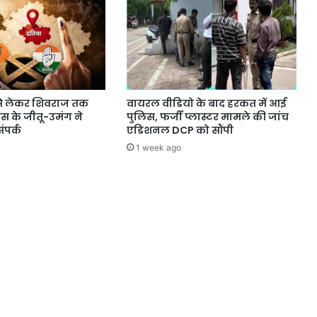
े लेकर शिवराज तक
वायरल वीडियो के बाद हरकत में आई
्रेस के जीतू-उमंग ने
पुलिस, फर्जी प्लास्टर मामले की जांच
ंपर्क
एडिशनल DCP को सौंपी
1 week ago