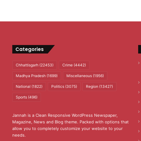
Categories
Chhattisgarh
(22453)
Crime
(4442)
Madhya Pradesh
(1699)
Miscellaneous
(1956)
National
(1822)
Politics
(3075)
Region
(13427)
Sports
(496)
Jannah is a Clean Responsive WordPress Newspaper,
Magazine, News and Blog theme. Packed with options that
allow you to completely customize your website to your
needs.