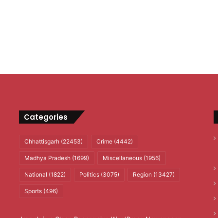
Categories
Chhattisgarh
(22453)
Crime
(4442)
Madhya Pradesh
(1699)
Miscellaneous
(1956)
National
(1822)
Politics
(3075)
Region
(13427)
Sports
(496)