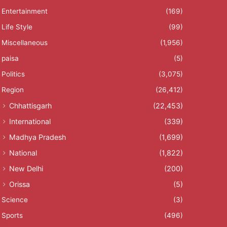
Entertainment
(169)
Life Style
(99)
Miscellaneous
(1,956)
paisa
(5)
Politics
(3,075)
Region
(26,412)
Chhattisgarh
(22,453)
International
(339)
Madhya Pradesh
(1,699)
National
(1,822)
New Delhi
(200)
Orissa
(5)
Science
(3)
Sports
(496)