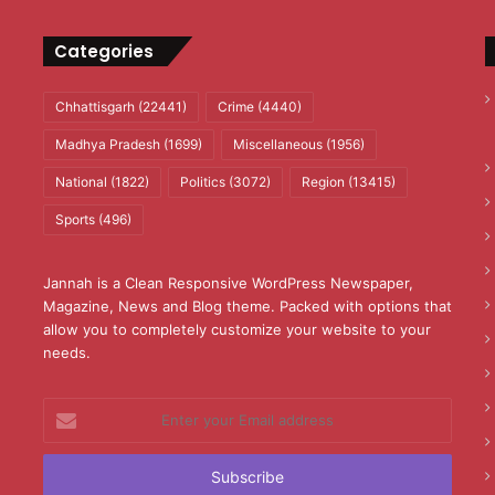
Categories
Chhattisgarh
(22441)
Crime
(4440)
Madhya Pradesh
(1699)
Miscellaneous
(1956)
National
(1822)
Politics
(3072)
Region
(13415)
Sports
(496)
Jannah is a Clean Responsive WordPress Newspaper,
Magazine, News and Blog theme. Packed with options that
allow you to completely customize your website to your
needs.
Enter
your
Email
address