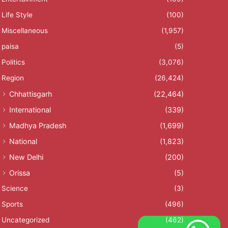
Life Style
(100)
Miscellaneous
(1,957)
paisa
(5)
Politics
(3,076)
Region
(26,424)
Chhattisgarh
(22,464)
International
(339)
Madhya Pradesh
(1,699)
National
(1,823)
New Delhi
(200)
Orissa
(5)
Science
(3)
Sports
(496)
Uncategorized
(462)