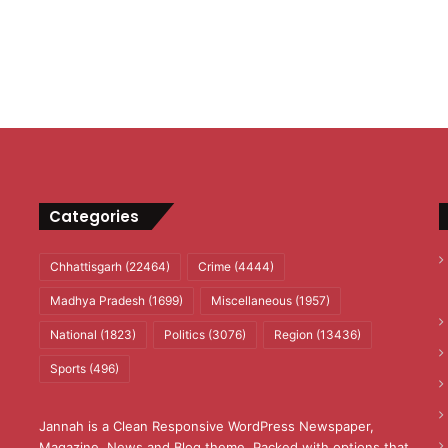
Categories
Chhattisgarh
(22464)
Crime
(4444)
Madhya Pradesh
(1699)
Miscellaneous
(1957)
National
(1823)
Politics
(3076)
Region
(13436)
Sports
(496)
Jannah is a Clean Responsive WordPress Newspaper,
Magazine, News and Blog theme. Packed with options that