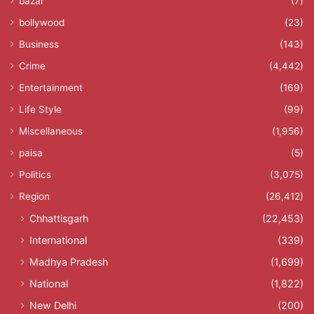
bazar
(7)
bollywood
(23)
Business
(143)
Crime
(4,442)
Entertainment
(169)
Life Style
(99)
Miscellaneous
(1,956)
paisa
(5)
Politics
(3,075)
Region
(26,412)
Chhattisgarh
(22,453)
International
(339)
Madhya Pradesh
(1,699)
National
(1,822)
New Delhi
(200)