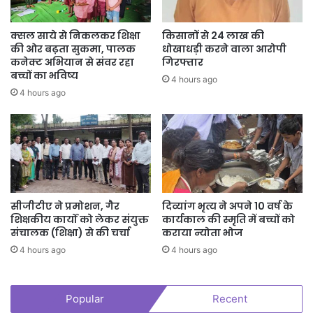
9. माननीय सर्वोच्च न्यायालय एवं राष्ट्रीय मानवाधिकार आयोग द्वारा यात्री सुरक्षा,
सड़क सुरक्षा एवं बस अग्नि दुर्घटनाओं की रोकथाम संबंधी जारी निर्देशों का कड़ाई से
क्सल साये से निकलकर शिक्षा
किसानों से 24 लाख की
पालन सुनिश्चित किया जाए।
की ओर बढ़ता सुकमा, पालक
धोखाधड़ी करने वाला आरोपी
10. नियमों के उल्लंघन पाए जाने पर संबंधित वाहन परमिट धारक के विरुद्ध
कनेक्ट अभियान से संवर रहा
गिरफ्तार
बच्चों का भविष्य
मोटरयान अधिनियम, 1988 एवं मोटरयान नियम, 1994 के अंतर्गत नियमानुसार
4 hours ago
4 hours ago
कार्यवाही की जाएगी, जिसमें फिटनेस निलंबन, लाइसेंस निरस्तीकरण, वाहन जब्ती,
दंडात्मक कार्यवाही तथा अभियोजन कार्यवाही सम्मिलित हो सकती है।
सीजीटीए ने प्रमोशन, गैर
दिव्यांग भृत्य ने अपने 10 वर्ष के
शिक्षकीय कार्यों को लेकर संयुक्त
कार्यकाल की स्मृति में बच्चों को
संचालक (शिक्षा) से की चर्चा
कराया न्योता भोज
4 hours ago
4 hours ago
Popular
Recent