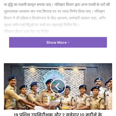
या वृद्धि का स्थायी कानून बनाया जाए। परिवहन विभाग द्वारा अन्य राज्यों के दरों की
तुलनात्मक अध्ययन कर नया किराया दर पर जल्द निर्णय लिया जाए। परिवहन
विभाग ने भी महिला व दिव्यांगजन के लिए आरक्षण, कर्मचारी पहचान पत्र, अग्नि
सुरक्षा समेत कई बिंदुओं पर चर्चा कर महत्वपूर्ण निर्देश दिए।
परिवहन विभाग द्वारा दिए गए निर्देश
1. प्रत्येक स्टेज कैरिज में क्षमता का 25 प्रतिशत भाग महिला यात्रियों हेतु आरक्षित
Show More
रहेगा तथा महिलाओं के लिए आरक्षित का बोर्ड स्पष्ट रूप से प्रदर्शित किया जाएगा।
प्रत्येक बस में दिव्यांगजनों हेतु न्यूनतम 03 सीटें आरक्षित रखी जाएँ तथा उनके
चढऩे-उतरने हेतु आवश्यक सुविधा उपलब्ध कराई जाए।
2. प्रत्येक यात्री को प्रति पूर्व-मुद्रित टिकट जारी किया जाना अनिवार्य होगा।
टिकट में परमिट संख्या, परमिट प्रकार, वाहन क्रमांक, मार्ग, किराया, टिकट
क्रमांक, जारी करने की तिथि तथा परिचालक का नाम एवं हस्ताक्षर अंकित रहेंगे।
टिकट रिकॉर्ड न्यूनतम 02 वर्ष तक सुरक्षित रखा जाएगा।
3. प्रत्येक चालक एवं परिचालक को पहचान-पत्र तथा यूनिफॉर्म जारी किया जाना
अनिवार्य होगा, जिसमें नाम, पता, फोटो, लाइसेंस, बैज क्रमांक, परमिट विवरण एवं
वैधता अंकित रहेगी।
4. वाहन के बाहरी भाग पर स्पष्ट रूप से निम्न जानकारी अंकित की जाए — वाहन
19 प्रशिक्षु उपनिरीक्षक और 2 सूबेदार 10 महीने के