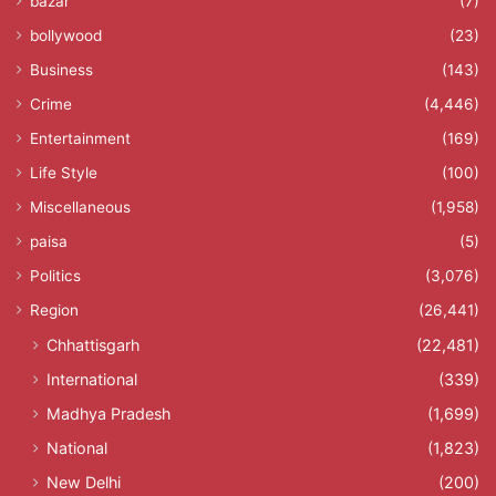
bazar
(7)
bollywood
(23)
Business
(143)
Crime
(4,446)
Entertainment
(169)
Life Style
(100)
Miscellaneous
(1,958)
paisa
(5)
Politics
(3,076)
Region
(26,441)
Chhattisgarh
(22,481)
International
(339)
Madhya Pradesh
(1,699)
National
(1,823)
New Delhi
(200)