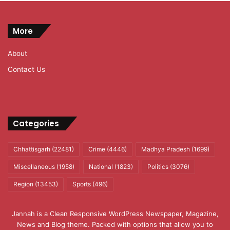
More
About
Contact Us
Categories
Chhattisgarh
(22481)
Crime
(4446)
Madhya Pradesh
(1699)
Miscellaneous
(1958)
National
(1823)
Politics
(3076)
Region
(13453)
Sports
(496)
Jannah is a Clean Responsive WordPress Newspaper, Magazine,
News and Blog theme. Packed with options that allow you to