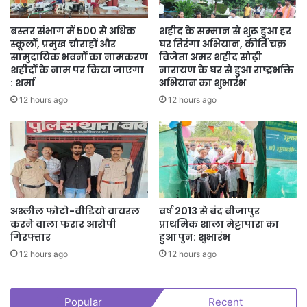
बस्तर संभाग में 500 से अधिक
शहीद के सम्मान से शुरू हुआ हर
स्कूलों, प्रमुख चौराहों और
घर तिरंगा अभियान, कीर्ति चक्र
सामुदायिक भवनों का नामकरण
विजेता अमर शहीद सोढ़ी
शहीदों के नाम पर किया जाएगा
नारायण के घर से हुआ राष्ट्रभक्ति
: शर्मा
अभियान का शुभारंभ
12 hours ago
12 hours ago
अश्लील फोटो-वीडियो वायरल
वर्ष 2013 से बंद बीजापुर
करने वाला फरार आरोपी
प्राथमिक शाला मेट्टापारा का
गिरफ्तार
हुआ पुन: शुभारंभ
12 hours ago
12 hours ago
Popular
Recent