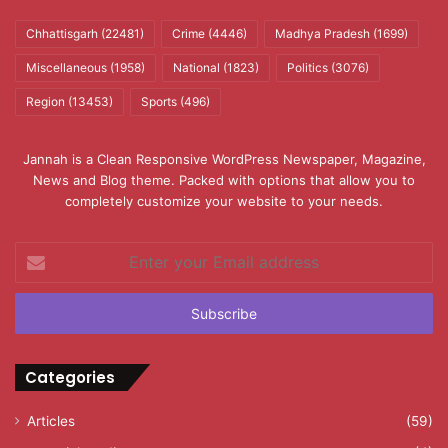
Chhattisgarh
(22481)
Crime
(4446)
Madhya Pradesh
(1699)
Miscellaneous
(1958)
National
(1823)
Politics
(3076)
Region
(13453)
Sports
(496)
Jannah is a Clean Responsive WordPress Newspaper, Magazine,
News and Blog theme. Packed with options that allow you to
completely customize your website to your needs.
Enter
your
Email
address
Categories
Articles
(59)