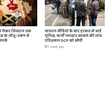
े लेकर शिवराज तक
वायरल वीडियो के बाद हरकत में आई
्रेस के जीतू-उमंग ने
पुलिस, फर्जी प्लास्टर मामले की जांच
ंपर्क
एडिशनल DCP को सौंपी
1 week ago