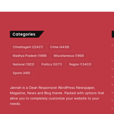
Categories
Chhattisgarh
(22427)
Crime
(4438)
Madhya Pradesh
(1699)
Miscellaneous
(1956)
National
(1822)
Politics
(3071)
Region
(13402)
Sports
(495)
Jannah is a Clean Responsive WordPress Newspaper,
Magazine, News and Blog theme. Packed with options that
allow you to completely customize your website to your
needs.