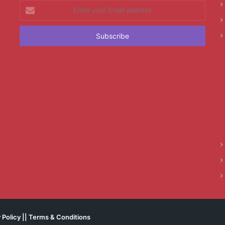
Enter
your
Email
address
 Policy
||
Terms & Conditions