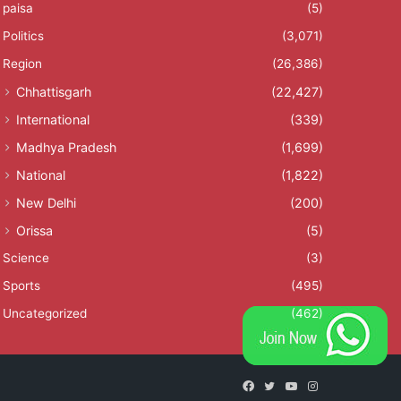
paisa
(5)
Politics
(3,071)
Region
(26,386)
Chhattisgarh
(22,427)
International
(339)
Madhya Pradesh
(1,699)
National
(1,822)
New Delhi
(200)
Orissa
(5)
Science
(3)
Sports
(495)
Uncategorized
(462)
Facebook
Twitter
YouTube
Instagram