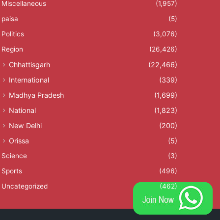
Miscellaneous
(1,957)
paisa
(5)
Politics
(3,076)
Region
(26,426)
Chhattisgarh
(22,466)
International
(339)
Madhya Pradesh
(1,699)
National
(1,823)
New Delhi
(200)
Orissa
(5)
Science
(3)
Sports
(496)
Uncategorized
(462)