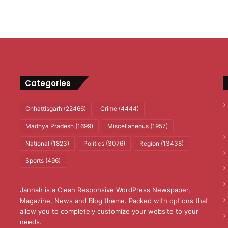
Categories
Chhattisgarh
(22466)
Crime
(4444)
Madhya Pradesh
(1699)
Miscellaneous
(1957)
National
(1823)
Politics
(3076)
Region
(13438)
Sports
(496)
Jannah is a Clean Responsive WordPress Newspaper,
Magazine, News and Blog theme. Packed with options that
allow you to completely customize your website to your
needs.