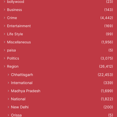
bollywood
(23)
Business
(143)
Crime
(4,442)
Entertainment
(169)
Life Style
(99)
Miscellaneous
(1,956)
paisa
(5)
Politics
(3,075)
Region
(26,412)
Chhattisgarh
(22,453)
International
(339)
Madhya Pradesh
(1,699)
National
(1,822)
New Delhi
(200)
Orissa
(5)