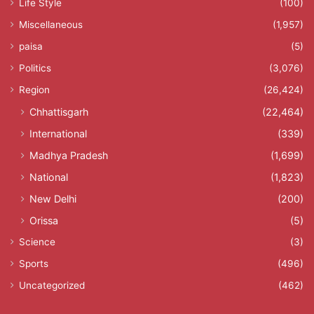
Life Style
(100)
Miscellaneous
(1,957)
paisa
(5)
Politics
(3,076)
Region
(26,424)
Chhattisgarh
(22,464)
International
(339)
Madhya Pradesh
(1,699)
National
(1,823)
New Delhi
(200)
Orissa
(5)
Science
(3)
Sports
(496)
Uncategorized
(462)