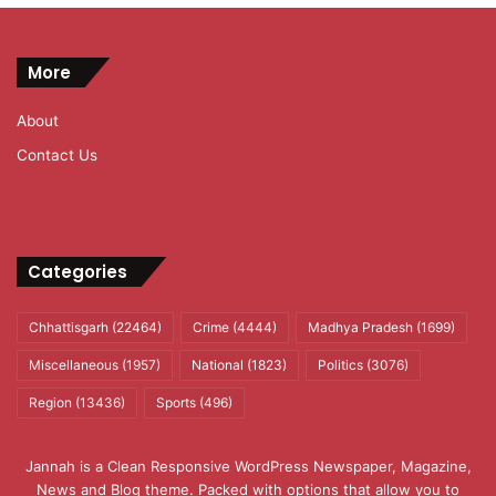
More
About
Contact Us
Categories
Chhattisgarh
(22464)
Crime
(4444)
Madhya Pradesh
(1699)
Miscellaneous
(1957)
National
(1823)
Politics
(3076)
Region
(13436)
Sports
(496)
Jannah is a Clean Responsive WordPress Newspaper, Magazine,
News and Blog theme. Packed with options that allow you to