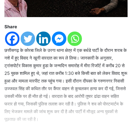
Share
छत्तीसगढ़ के कोरबा जिले के उरगा थाना क्षेत्र में एक बर्थडे पार्टी के दौरान शराब के
नशे में हुए विवाद ने खूनी वारदात का रूप ले लिया। जानकारी के अनुसार,
ट्रांसपोर्टर विकास कुमार हुडा के जन्मदिन समारोह में मीरा रिजॉर्ट में करीब 20 से
25 युवक शामिल हुए थे, जहां रात करीब 1:30 बजे किसी बात को लेकर विवाद शुरू
हुआ और मामला मारपीट तक पहुंच गया। इसी दौरान दीपका के गरुणनगर निवासी
उज्जवल सिंह की कथित तौर पर कैंपर वाहन से कुचलकर हत्या कर दी गई, जिससे
उसकी मौके पर ही मौत हो गई। वारदात के बाद आरोपी तुषार ढांढा वाहन सहित
फरार हो गया, जिसकी पुलिस तलाश कर रही है। पुलिस ने शव को पोस्टमार्टम के
लिए भेजकर मामले की जांच शुरू कर दी है और पार्टी में मौजूद अन्य युवकों से
पूछताछ की जा रही है।