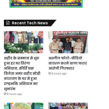
Recent Tech News
शहीद के सम्मान से शुरू
अश्लील फोटो-वीडियो
हुआ हर घर तिरंगा
वायरल करने वाला फरार
अभियान, कीर्ति चक्र
आरोपी गिरफ्तार
विजेता अमर शहीद सोढ़ी
8 hours ago
नारायण के घर से हुआ
राष्ट्रभक्ति अभियान का
शुभारंभ
8 hours ago