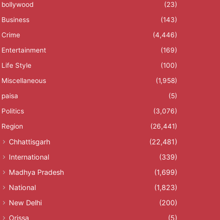
bollywood
(23)
Business
(143)
Crime
(4,446)
Entertainment
(169)
Life Style
(100)
Miscellaneous
(1,958)
paisa
(5)
Politics
(3,076)
Region
(26,441)
Chhattisgarh
(22,481)
International
(339)
Madhya Pradesh
(1,699)
National
(1,823)
New Delhi
(200)
Orissa
(5)