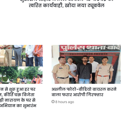
त्वरित कार्यवाही, खोदा नया ट्यूबवेल
न से शुरू हुआ हर घर
अश्लील फोटो-वीडियो वायरल करने
 कीर्ति चक्र विजेता
वाला फरार आरोपी गिरफ्तार
़ी नारायण के घर से
8 hours ago
ति अभियान का शुभारंभ