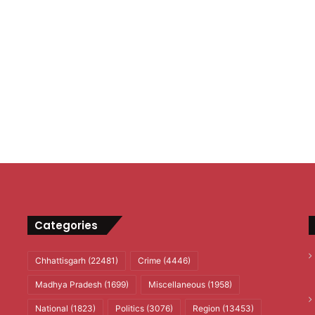
Categories
Chhattisgarh
(22481)
Crime
(4446)
Madhya Pradesh
(1699)
Miscellaneous
(1958)
National
(1823)
Politics
(3076)
Region
(13453)