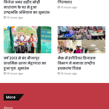
विजेता अमर शहीद सोढ़ी
गिरफ्तार
नारायण के घर से हुआ
15 hours ago
राष्ट्रभक्ति अभियान का शुभारंभ
15 hours ago
वर्ष 2013 से बंद बीजापुर
मैक में इंटीरियर डिजाइन
प्राथमिक शाला मेट्टापारा का
विभाग ने मनाया राष्ट्रीय
हुआ पुन: शुभारंभ
हथकरघा दिवस
16 hours ago
16 hours ago
More
About