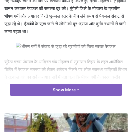
नए नलकूप खनन की मांग पर तत्काल कार्यवाही करते हुए ग्राम मोहतरा में ट्यूबवेल
खनन कराकर पेयजल की समस्या दूर की। मुंगेली जिले के मोहतरा के ग्रामीण
भीषण गर्मी और लगातार गिरते भू-जल स्तर के बीच लंबे समय से पेयजल संकट से
जूझ रहे थे। हैंडपंपों के सूख जाने से लोगों को दूर-दराज और दुर्गम स्थानों से पानी
लाना पड़ता था।
सुरेठा ग्राम पंचायत के आश्रित गांव मोहतरा में सुशासन तिहार के तहत आयोजित
शिविर में पेयजल समस्या को लेकर आवेदन मिलने पर लोक स्वास्थ्य यांत्रिकी विभाग
ने तत्काल गांव का सर्वे कराया। सर्वे में पता चला कि भीषण गर्मी के कारण करीब
100 ग्रामीण गंभीर पेयजल संकट से प्रभावित हैं। स्थिति की गंभीरता को देखते हुए
Show More
लोक स्वास्थ्य यांत्रिकी विभाग ने त्वरित कार्यवाही कर गांव में नया ट्यूबवेल स्थापित
किया। अब नए ट्यूबवेल से ग्रामीणों को आसानी से स्वच्छ पेयजल मिल है। राज्य
शासन का सुशासन तिहार वास्तव में नागरिकों की समस्याओं का त्वरित समाधान
करने वाला अभियान साबित हो रहा है।