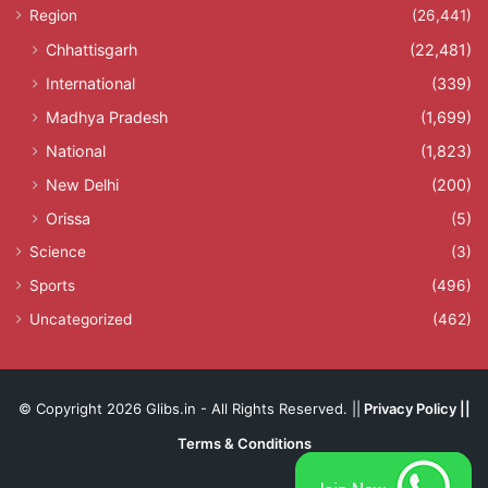
Region
(26,441)
Chhattisgarh
(22,481)
International
(339)
Madhya Pradesh
(1,699)
National
(1,823)
New Delhi
(200)
Orissa
(5)
Science
(3)
Sports
(496)
Uncategorized
(462)
© Copyright 2026 Glibs.in - All Rights Reserved. ||
Privacy Policy
||
Terms & Conditions