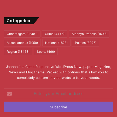
Categories
Chhattisgarh
(22481)
Crime
(4446)
Madhya Pradesh
(1699)
Miscellaneous
(1958)
National
(1823)
Politics
(3076)
Region
(13453)
Sports
(496)
Jannah is a Clean Responsive WordPress Newspaper, Magazine,
News and Blog theme. Packed with options that allow you to
completely customize your website to your needs.
Enter
your
Email
address