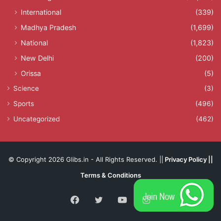
International
(339)
Madhya Pradesh
(1,699)
National
(1,823)
New Delhi
(200)
Orissa
(5)
Science
(3)
Sports
(496)
Uncategorized
(462)
© Copyright 2026 Glibs.in - All Rights Reserved. ||
Privacy Policy
||
Terms & Conditions
Facebook
Twitter
YouTube
Instagram