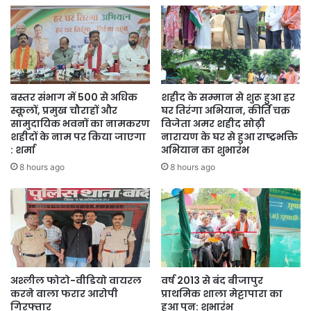
सरकारी बिजली से रोशन होने वाले है । यह छत्तीसगढ़ के इतिहास में एक सुनहरा
अध्याय है। चिरमिरी की आंखों में आज जो चमक है वो किसी बल्ब की नहीं, उनकी
उम्मीद पूरी होने की रोशनी है।
बस्तर संभाग में 500 से अधिक
शहीद के सम्मान से शुरू हुआ हर
स्कूलों, प्रमुख चौराहों और
घर तिरंगा अभियान, कीर्ति चक्र
सामुदायिक भवनों का नामकरण
विजेता अमर शहीद सोढ़ी
शहीदों के नाम पर किया जाएगा
नारायण के घर से हुआ राष्ट्रभक्ति
: शर्मा
अभियान का शुभारंभ
8 hours ago
8 hours ago
अश्लील फोटो-वीडियो वायरल
वर्ष 2013 से बंद बीजापुर
करने वाला फरार आरोपी
प्राथमिक शाला मेट्टापारा का
गिरफ्तार
हुआ पुन: शुभारंभ