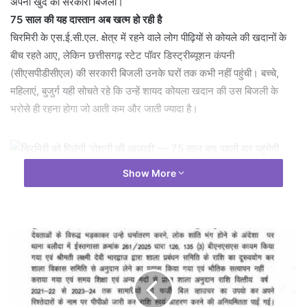
अपनी खुद की सरकारी बिजली।
75 साल की यह दास्तान अब खत्म हो रही है
चिरमिरी के एस.ई.सी.एल. क्षेत्र में रहने वाले लोग पीढ़ियों से कोयले की खदानों के
बीच रहते आए, लेकिन छत्तीसगढ़ स्टेट पॉवर डिस्ट्रीब्यूशन कंपनी
(सीएसपीडीसीएल) की सरकारी बिजली उनके घरों तक कभी नहीं पहुंची। बच्चे,
महिलाएं, बुजुर्ग यही सोचते रहे कि उन्हें शायद कोयला खदान की उस बिजली के
भरोसे ही रहना होगा जो आती कम और जाती ज्यादा है।
Show More
मुख्यमंत्री साय का वादा, अब हकीकत बना
09 दिसंबर 2024 को मुख्यमंत्री विष्णुदेव साय ने जिला मनेन्द्रगढ़- चिरमिरी-
भरतपुर के प्रवास के दौरान नगर निगम चिरमिरी में सीएसपीडीसीएल से बिजली
आपूर्ति की घोषणा की थी। यह महज एक राजनीतिक घोषणा नहीं थी — यह उन
लाखों आंखों की उम्मीद थी जो दशकों से टकटकी लगाए बैठी थीं।
अब वह वादा पूरा हो रहा है