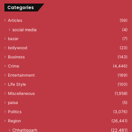
Categories
Articles
(59)
social media
(4)
bazar
(7)
bollywood
(23)
Business
(143)
Crime
(4,446)
Entertainment
(169)
Life Style
(100)
Miscellaneous
(1,958)
paisa
(5)
Politics
(3,076)
Region
(26,441)
Chhattisgarh
(22,481)