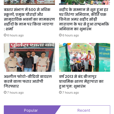
बस्तर संभाग में 500 से अधिक
शहीद के सम्मान से शुरू हुआ हर
स्कूलों, प्रमुख चौराहों और
घर तिरंगा अभियान, कीर्ति चक्र
सामुदायिक भवनों का नामकरण
विजेता अमर शहीद सोढ़ी
शहीदों के नाम पर किया जाएगा
नारायण के घर से हुआ राष्ट्रभक्ति
: शर्मा
अभियान का शुभारंभ
6 hours ago
6 hours ago
अश्लील फोटो-वीडियो वायरल
वर्ष 2013 से बंद बीजापुर
करने वाला फरार आरोपी
प्राथमिक शाला मेट्टापारा का
गिरफ्तार
हुआ पुन: शुभारंभ
7 hours ago
7 hours ago
Popular
Recent