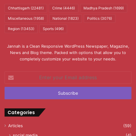
Chhattisgarh
(22481)
Crime
(4446)
Madhya Pradesh
(1699)
Miscellaneous
(1958)
National
(1823)
Politics
(3076)
Region
(13453)
Sports
(496)
Jannah is a Clean Responsive WordPress Newspaper, Magazine,
News and Blog theme. Packed with options that allow you to
completely customize your website to your needs.
Enter
your
Email
address
Categories
Articles
(59)
social media
(4)