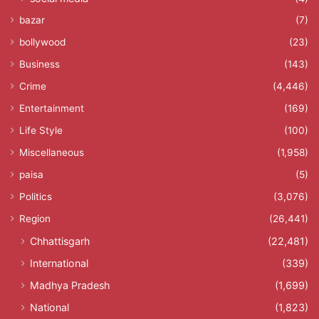
bazar
(7)
bollywood
(23)
Business
(143)
Crime
(4,446)
Entertainment
(169)
Life Style
(100)
Miscellaneous
(1,958)
paisa
(5)
Politics
(3,076)
Region
(26,441)
Chhattisgarh
(22,481)
International
(339)
Madhya Pradesh
(1,699)
National
(1,823)