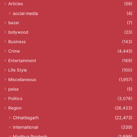
Articles
(59)
social media
(4)
bazar
(7)
bollywood
(23)
Business
(143)
Crime
(4,445)
Entertainment
(169)
Life Style
(100)
Miscellaneous
(1,957)
paisa
(5)
Politics
(3,076)
Region
(26,433)
Chhattisgarh
(22,473)
International
(339)
Madhya Pradesh
(1,699)