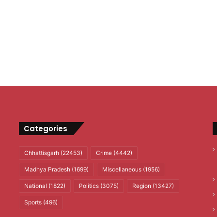
Categories
Chhattisgarh
(22453)
Crime
(4442)
Madhya Pradesh
(1699)
Miscellaneous
(1956)
National
(1822)
Politics
(3075)
Region
(13427)
Sports
(496)