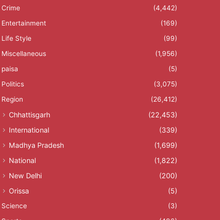
Crime
(4,442)
Entertainment
(169)
Life Style
(99)
Miscellaneous
(1,956)
paisa
(5)
Politics
(3,075)
Region
(26,412)
Chhattisgarh
(22,453)
International
(339)
Madhya Pradesh
(1,699)
National
(1,822)
New Delhi
(200)
Orissa
(5)
Science
(3)