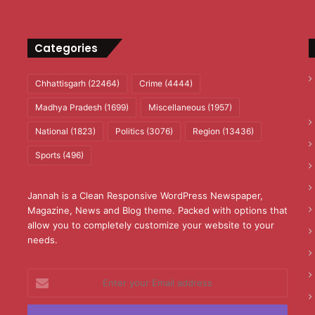
Categories
Chhattisgarh
(22464)
Crime
(4444)
Madhya Pradesh
(1699)
Miscellaneous
(1957)
National
(1823)
Politics
(3076)
Region
(13436)
Sports
(496)
Jannah is a Clean Responsive WordPress Newspaper,
Magazine, News and Blog theme. Packed with options that
allow you to completely customize your website to your
needs.
Enter
your
Email