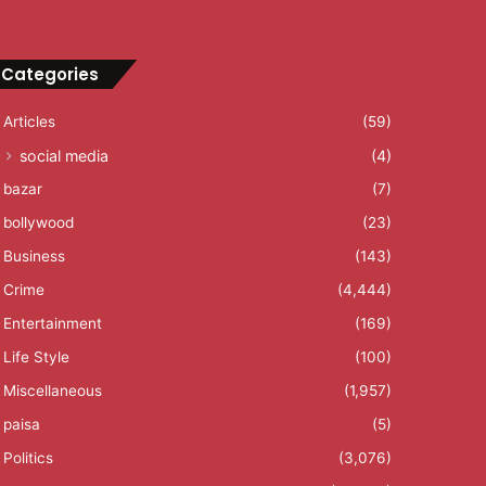
Categories
Articles
(59)
social media
(4)
bazar
(7)
bollywood
(23)
Business
(143)
Crime
(4,444)
Entertainment
(169)
Life Style
(100)
Miscellaneous
(1,957)
paisa
(5)
Politics
(3,076)