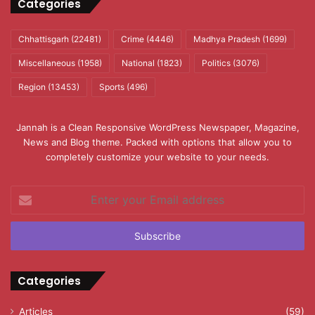
Categories
Chhattisgarh
(22481)
Crime
(4446)
Madhya Pradesh
(1699)
Miscellaneous
(1958)
National
(1823)
Politics
(3076)
Region
(13453)
Sports
(496)
Jannah is a Clean Responsive WordPress Newspaper, Magazine,
News and Blog theme. Packed with options that allow you to
completely customize your website to your needs.
Enter
your
Email
address
Categories
Articles
(59)