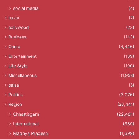
social media
(4)
bazar
(7)
bollywood
(23)
Business
(143)
Crime
(4,446)
Entertainment
(169)
Life Style
(100)
Miscellaneous
(1,958)
paisa
(5)
Politics
(3,076)
Region
(26,441)
Chhattisgarh
(22,481)
International
(339)
Madhya Pradesh
(1,699)