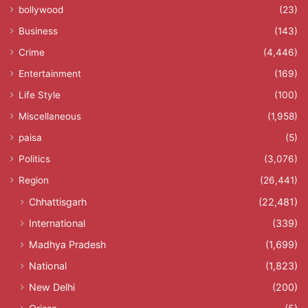
bollywood
(23)
Business
(143)
Crime
(4,446)
Entertainment
(169)
Life Style
(100)
Miscellaneous
(1,958)
paisa
(5)
Politics
(3,076)
Region
(26,441)
Chhattisgarh
(22,481)
International
(339)
Madhya Pradesh
(1,699)
National
(1,823)
New Delhi
(200)