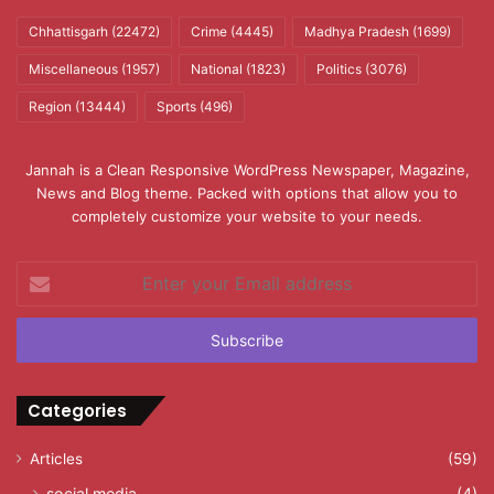
Chhattisgarh
(22472)
Crime
(4445)
Madhya Pradesh
(1699)
Miscellaneous
(1957)
National
(1823)
Politics
(3076)
Region
(13444)
Sports
(496)
Jannah is a Clean Responsive WordPress Newspaper, Magazine,
News and Blog theme. Packed with options that allow you to
completely customize your website to your needs.
Enter
your
Email
address
Categories
Articles
(59)
social media
(4)