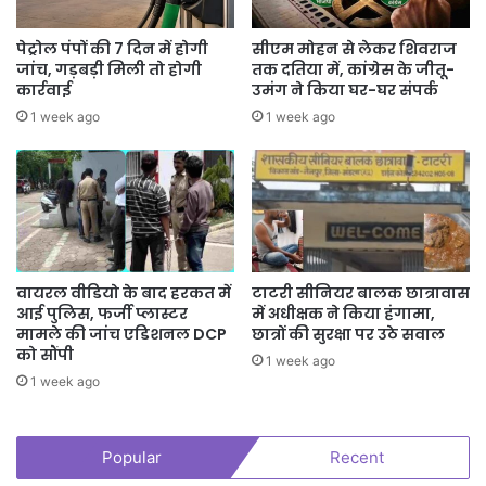
पेट्रोल पंपों की 7 दिन में होगी
सीएम मोहन से लेकर शिवराज
जांच, गड़बड़ी मिली तो होगी
तक दतिया में, कांग्रेस के जीतू-
कार्रवाई
उमंग ने किया घर-घर संपर्क
1 week ago
1 week ago
वायरल वीडियो के बाद हरकत में
टाटरी सीनियर बालक छात्रावास
आई पुलिस, फर्जी प्लास्टर
में अधीक्षक ने किया हंगामा,
मामले की जांच एडिशनल DCP
छात्रों की सुरक्षा पर उठे सवाल
को सौंपी
1 week ago
1 week ago
Popular
Recent