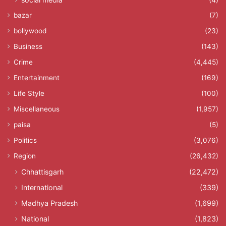
bazar
(7)
bollywood
(23)
Business
(143)
Crime
(4,445)
Entertainment
(169)
Life Style
(100)
Miscellaneous
(1,957)
paisa
(5)
Politics
(3,076)
Region
(26,432)
Chhattisgarh
(22,472)
International
(339)
Madhya Pradesh
(1,699)
National
(1,823)