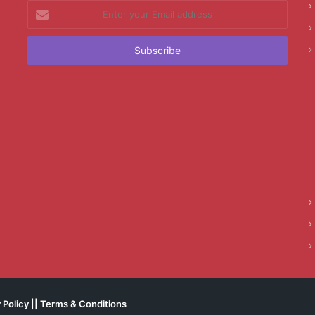
Enter
your
Email
address
 Policy
||
Terms & Conditions