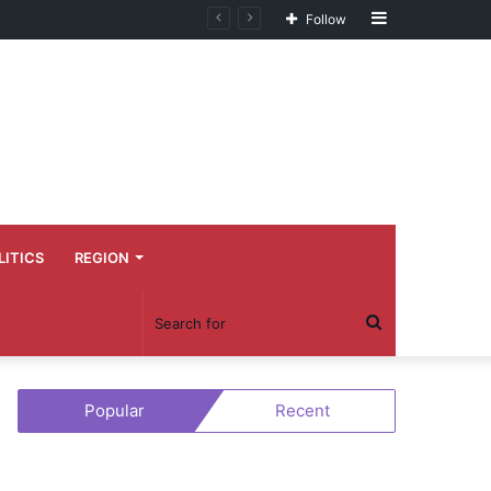
Sidebar
Follow
LITICS
REGION
Search
for
Popular
Recent