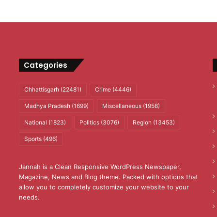
Categories
Chhattisgarh
(22481)
Crime
(4446)
Madhya Pradesh
(1699)
Miscellaneous
(1958)
National
(1823)
Politics
(3076)
Region
(13453)
Sports
(496)
Jannah is a Clean Responsive WordPress Newspaper,
Magazine, News and Blog theme. Packed with options that
allow you to completely customize your website to your
needs.