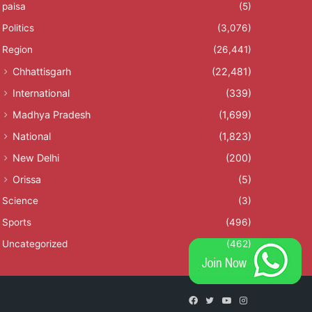
paisa
(5)
Politics
(3,076)
Region
(26,441)
Chhattisgarh
(22,481)
International
(339)
Madhya Pradesh
(1,699)
National
(1,823)
New Delhi
(200)
Orissa
(5)
Science
(3)
Sports
(496)
Uncategorized
(462)
Facebook
Twitter
YouTube
Instagram