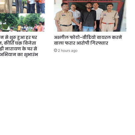
न से शुरू हुआ हर घर
अश्लील फोटो-वीडियो वायरल करने
 कीर्ति चक्र विजेता
वाला फरार आरोपी गिरफ्तार
़ी नारायण के घर से
2 hours ago
ति अभियान का शुभारंभ