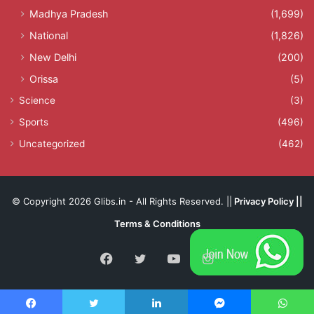
Madhya Pradesh
(1,699)
National
(1,826)
New Delhi
(200)
Orissa
(5)
Science
(3)
Sports
(496)
Uncategorized
(462)
© Copyright 2026 Glibs.in - All Rights Reserved. ||
Privacy Policy
||
Terms & Conditions
Facebook
Twitter
YouTube
Instagram