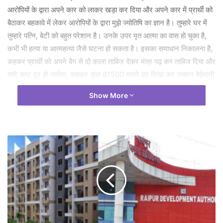
आरोपियों के द्वारा अपने कार को लाकर खड़ा कर दिया और अपने कार में प्रार्थी को
बैठाकर बहकावे में लेकर आरोपियों के द्वारा मुझे ज्योतिषि का ज्ञान है। तुम्हारे घर में
तुम्हारे पत्नि, बेटी को बहुत परेशान है। उनके उपर मृत आत्मा का वास हो चुका है,
कभी भी हत्या या आत्महत्या जैसे घटना हो सकता है। इसका समाधान निकालना है,
कहकर प्रार्थी को अपने बैग से दो काला ताबिज देकर मंत्र पढ़ कर ताबिज दिया और
सारे कष्ट दूर हो जायेगा, कहकर कुल 81500 रूपये डर दिखा कर जबरन बेईमानी
पूर्वक ठगी किया प्रार्थी को दुसरे दिन पुन: फोन पर 80 हजार नगद और 5 किलो
Show More
मिठाई, घर से चावल सिन्दर, सोने के गहना लेकर आने की मांग किये थे।
प्रार्थी के रिपोर्ट पर अपराध क्रमांक 33/2025 धारा 308 (2),318 (4)
बीएनएस पंजीबद्ध कर विवेचना में लेकर पुलिस की टीम गठित कर 3 आरोपियों 1.
ईब्राहिम अली पिता असलम अली निवासी चाटीडिह ईरानी मोहल्ला थाना सरकण्डा
जिला बिलासपुर 2. तालिब हुसैन पिता युसूफ अली निवासी उरगा थाना उरगा जिला
कोरबा 3. नजर हुसैन पिता युसूफ अली निवासी राजीव गांधी नगर मि_ूमोडा
रायगढ़ थाना जुटमिल जिला रायगढ़ को गिरफ्तार किया गया। आरोपी तालिब हुसेन
के कब्जे 21 हजार रूपये, 1 नग वीओ मोबाईल, एक मारूती कार, नीले सफेद लाल
रंग का नकली पत्थर 105 नग ताबीज बील्ला 20 नग, नुकीला कील 20 नग,
आरोपी नजर हुसेन की कब्जे से नगद 20 हजार रूपये, एक नग विवो मोबाईल, पेन