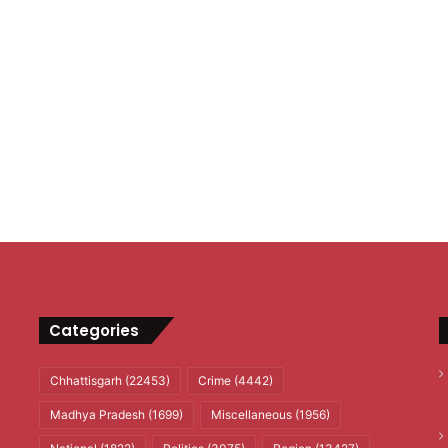
Categories
Chhattisgarh
(22453)
Crime
(4442)
Madhya Pradesh
(1699)
Miscellaneous
(1956)