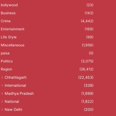
bollywood
(23)
Business
(143)
Crime
(4,442)
Entertainment
(169)
Life Style
(99)
Miscellaneous
(1,956)
paisa
(5)
Politics
(3,075)
Region
(26,412)
Chhattisgarh
(22,453)
International
(339)
Madhya Pradesh
(1,699)
National
(1,822)
New Delhi
(200)