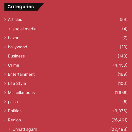
Categories
Articles
(59)
social media
(4)
bazar
(7)
bollywood
(23)
Business
(143)
Crime
(4,450)
Entertainment
(169)
Life Style
(100)
Miscellaneous
(1,958)
paisa
(5)
Politics
(3,076)
Region
(26,461)
Chhattisgarh
(22,498)