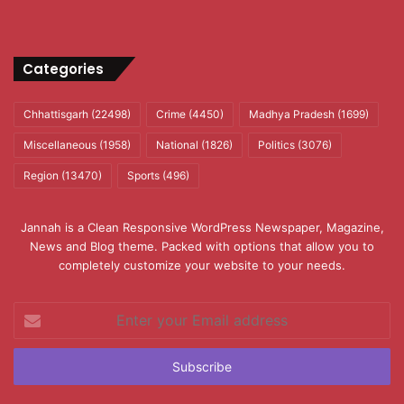
Categories
Chhattisgarh
(22498)
Crime
(4450)
Madhya Pradesh
(1699)
Miscellaneous
(1958)
National
(1826)
Politics
(3076)
Region
(13470)
Sports
(496)
Jannah is a Clean Responsive WordPress Newspaper, Magazine,
News and Blog theme. Packed with options that allow you to
completely customize your website to your needs.
Enter
your
Email
address