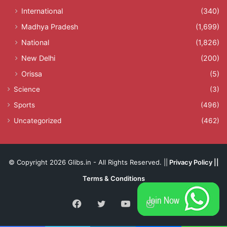
International
(340)
Madhya Pradesh
(1,699)
National
(1,826)
New Delhi
(200)
Orissa
(5)
Science
(3)
Sports
(496)
Uncategorized
(462)
© Copyright 2026 Glibs.in - All Rights Reserved. ||
Privacy Policy
||
Terms & Conditions
Facebook
Twitter
YouTube
Instagram