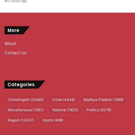
2 hours ago
More
About
Contact Us
Categories
Chhattisgarh
(22465)
Crime
(4444)
Madhya Pradesh
(1699)
Miscellaneous
(1957)
National
(1823)
Politics
(3076)
Region
(13437)
Sports
(496)