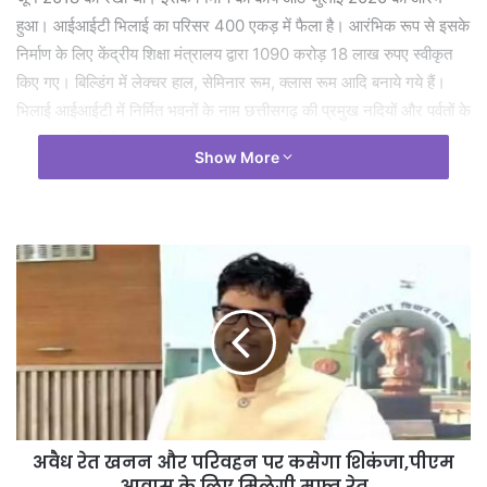
हुआ। आईआईटी भिलाई का परिसर 400 एकड़ में फैला है। आरंभिक रूप से इसके
निर्माण के लिए केंद्रीय शिक्षा मंत्रालय द्वारा 1090 करोड़ 18 लाख रुपए स्वीकृत
किए गए। बिल्डिंग में लेक्चर हाल, सेमिनार रूम, क्लास रूम आदि बनाये गये हैं।
भिलाई आईआईटी में निर्मित भवनों के नाम छत्तीसगढ़ की प्रमुख नदियों और पर्वतों के
नाम पर रखे गये हैं।
Show More
Tags
CG NEWS
RAIPUR NEWS
छत्तीसगढ़
भिलाई के आईआईटी
अवैध रेत खनन और परिवहन पर कसेगा शिकंजा,पीएम
आवास के लिए मिलेगी मुफ्त रेत