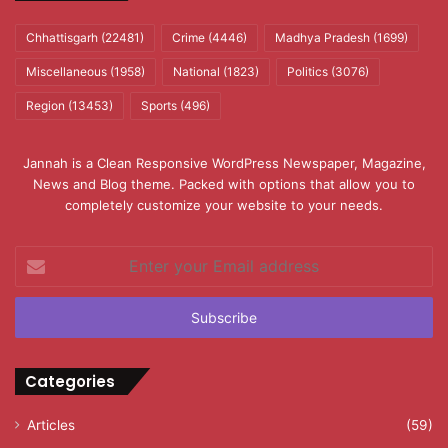
Chhattisgarh
(22481)
Crime
(4446)
Madhya Pradesh
(1699)
Miscellaneous
(1958)
National
(1823)
Politics
(3076)
Region
(13453)
Sports
(496)
Jannah is a Clean Responsive WordPress Newspaper, Magazine,
News and Blog theme. Packed with options that allow you to
completely customize your website to your needs.
Enter
your
Email
address
Categories
Articles
(59)