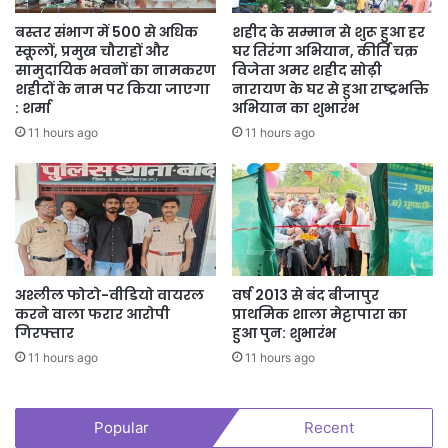
बस्तर संभाग में 500 से अधिक
शहीद के सम्मान से शुरू हुआ हर
स्कूलों, प्रमुख चौराहों और
घर तिरंगा अभियान, कीर्ति चक्र
सामुदायिक भवनों का नामकरण
विजेता अमर शहीद सोढ़ी
शहीदों के नाम पर किया जाएगा
नारायण के घर से हुआ राष्ट्रभक्ति
: शर्मा
अभियान का शुभारंभ
11 hours ago
11 hours ago
अश्लील फोटो-वीडियो वायरल
वर्ष 2013 से बंद बीजापुर
करने वाला फरार आरोपी
प्राथमिक शाला मेट्टापारा का
गिरफ्तार
हुआ पुन: शुभारंभ
11 hours ago
11 hours ago
Popular
Recent