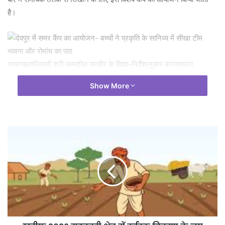
है।
वनमण्डलाधिकारी श्री धम्मशील गणवीर के दिशा-निर्देशानुसार बारनवापारा
अभयारण्य अंतर्गत देवपुर नेचर कैंप में एक विशेष समर कैंप का सफल आयोजन
Show More
किया गया। 16 मई से 22 मई तक चले इस अनूठे कैंप का मुख्य उद्देश्य बच्चों को
किताबी ज्ञान से बाहर निकालकर प्रकृति के बीच व्यावहारिक रूप से सीखने, समझने
और नए अनुभवों को आत्मसात करने का अवसर प्रदान करना था। इस समर कैंप
में वन विभाग के मैदानी स्टाफ के बच्चों सहित छत्तीसगढ़ और मध्य प्रदेश के 65 से
अधिक प्रतिभागियों ने बड़े उत्साह के साथ हिस्सा लिया। सभी बच्चों ने प्रकृति की
गोद में रहकर साहसिक व रचनात्मक गतिविधियों का आनंद लिया और इस कैंप को
अपने लिए बेहद यादगार बताया। पढ़ाई के तनाव से दूर बच्चों को कला और खेल-
कूद के माध्यम से रचनात्मक बनाया जाता है।
कैंप के दौरान बच्चों के बौद्धिक और शारीरिक विकास के लिए प्रतिदिन सुबह कई
प्रकार की गतिविधियां आयोजित की गईं । बच्चों को प्रतिदिन सुबह जंगल ट्रेक
और बर्ड वाचिंग (पक्षियों को देखने) के लिए ले जाया जाता था, जहां उन्होंने वन्यजीवों