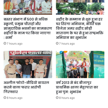
विविधता के संरक्षण और प्रकृति के महत्व से गहराई से अवगत कराया गया।
बस्तर संभाग में 500 से अधिक
शहीद के सम्मान से शुरू हुआ हर
स्कूलों, प्रमुख चौराहों और
घर तिरंगा अभियान, कीर्ति चक्र
सामुदायिक भवनों का नामकरण
विजेता अमर शहीद सोढ़ी
शहीदों के नाम पर किया जाएगा
नारायण के घर से हुआ राष्ट्रभक्ति
: शर्मा
अभियान का शुभारंभ
7 hours ago
7 hours ago
अश्लील फोटो-वीडियो वायरल
वर्ष 2013 से बंद बीजापुर
करने वाला फरार आरोपी
प्राथमिक शाला मेट्टापारा का
गिरफ्तार
हुआ पुन: शुभारंभ
8 hours ago
8 hours ago