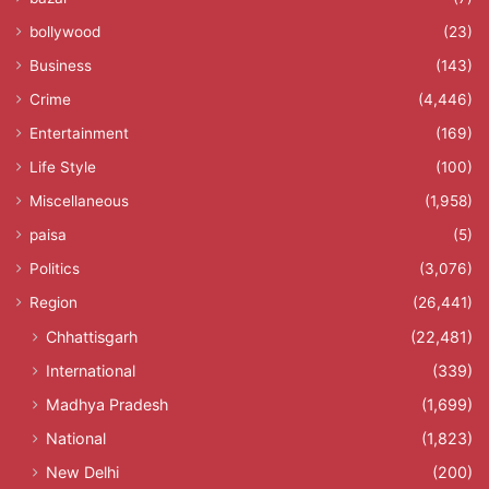
bollywood
(23)
Business
(143)
Crime
(4,446)
Entertainment
(169)
Life Style
(100)
Miscellaneous
(1,958)
paisa
(5)
Politics
(3,076)
Region
(26,441)
Chhattisgarh
(22,481)
International
(339)
Madhya Pradesh
(1,699)
National
(1,823)
New Delhi
(200)