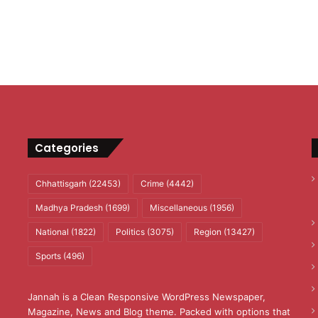
Categories
Chhattisgarh
(22453)
Crime
(4442)
Madhya Pradesh
(1699)
Miscellaneous
(1956)
National
(1822)
Politics
(3075)
Region
(13427)
Sports
(496)
Jannah is a Clean Responsive WordPress Newspaper,
Magazine, News and Blog theme. Packed with options that