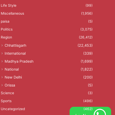
Life Style
(99)
Miscellaneous
(1,956)
paisa
(5)
Politics
(3,075)
Region
(26,412)
Chhattisgarh
(22,453)
International
(339)
Madhya Pradesh
(1,699)
National
(1,822)
New Delhi
(200)
Orissa
(5)
Science
(3)
Sports
(496)
Uncategorized
(462)