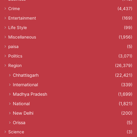
Crime
(4,437)
Entertainment
(169)
Life Style
(99)
Miscellaneous
(1,956)
paisa
(5)
Politics
(3,071)
Region
(26,379)
Chhattisgarh
(22,421)
International
(339)
Madhya Pradesh
(1,699)
National
(1,821)
New Delhi
(200)
Orissa
(5)
Science
(3)