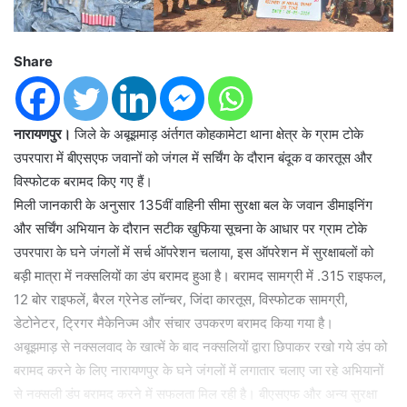
Share
नारायणपुर।
जिले के अबूझमाड़ अंर्तगत कोहकामेटा थाना क्षेत्र के ग्राम टोके
उपरपारा में बीएसएफ जवानों को जंगल में सर्चिंग के दौरान बंदूक व कारतूस और
विस्फोटक बरामद किए गए हैं।
मिली जानकारी के अनुसार 135वीं वाहिनी सीमा सुरक्षा बल के जवान डीमाइनिंग
और सर्चिंग अभियान के दौरान सटीक खुफिया सूचना के आधार पर ग्राम टोके
उपरपारा के घने जंगलों में सर्च ऑपरेशन चलाया, इस ऑपरेशन में सुरक्षाबलों को
बड़ी मात्रा में नक्सलियों का डंप बरामद हुआ है। बरामद सामग्री में .315 राइफल,
12 बोर राइफलें, बैरल ग्रेनेड लॉन्चर, जिंदा कारतूस, विस्फोटक सामग्री,
डेटोनेटर, ट्रिगर मैकेनिज्म और संचार उपकरण बरामद किया गया है।
अबूझमाड़ से नक्सलवाद के खात्में के बाद नक्सलियों द्वारा छिपाकर रखो गये डंप को
बरामद करने के लिए नारायणपुर के घने जंगलों में लगातार चलाए जा रहे अभियानों
से नक्सली डंप बरामद करने में सफलता मिल रही है। बीएसएफ और अन्य सुरक्षा