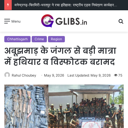
मनेन्द्रगढ़-चिरमिरी-भरतपुर ने रचा इतिहास: राष्ट्रीय एड्स नियंत्रण कार्यक्रम में लक्ष्य हासिल करने वाला छत्तीसगढ़ का पहला जिला बना
S
Menu
fo
Chhattisgarh
Crime
Region
अबूझमाड़ के जंगल से बड़ी मात्रा
में हथियार व विस्फोटक बरामद
Rahul Choubey
May 9, 2026
Last Updated: May 9, 2026
75