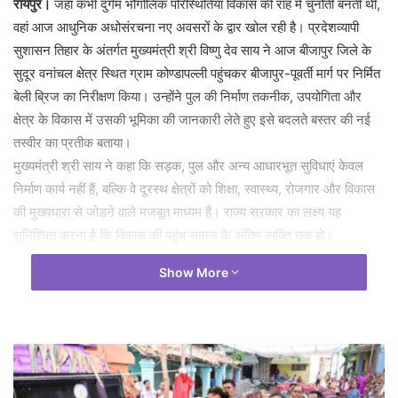
रायपुर।
जहां कभी दुर्गम भौगोलिक परिस्थितियां विकास की राह में चुनौती बनती थीं,
वहां आज आधुनिक अधोसंरचना नए अवसरों के द्वार खोल रही है। प्रदेशव्यापी
सुशासन तिहार के अंतर्गत मुख्यमंत्री श्री विष्णु देव साय ने आज बीजापुर जिले के
सुदूर वनांचल क्षेत्र स्थित ग्राम कोण्डापल्ली पहुंचकर बीजापुर-पूवर्ती मार्ग पर निर्मित
बेली ब्रिज का निरीक्षण किया। उन्होंने पुल की निर्माण तकनीक, उपयोगिता और
क्षेत्र के विकास में उसकी भूमिका की जानकारी लेते हुए इसे बदलते बस्तर की नई
तस्वीर का प्रतीक बताया।
मुख्यमंत्री श्री साय ने कहा कि सड़क, पुल और अन्य आधारभूत सुविधाएं केवल
निर्माण कार्य नहीं हैं, बल्कि वे दूरस्थ क्षेत्रों को शिक्षा, स्वास्थ्य, रोजगार और विकास
की मुख्यधारा से जोडऩे वाले मजबूत माध्यम हैं। राज्य सरकार का लक्ष्य यह
सुनिश्चित करना है कि विकास की पहुंच समाज के अंतिम व्यक्ति तक हो।
Show More
कम समय, कम लागत और अधिक मजबूती की तकनीक
भारतीय सीमा सड़क संगठन द्वारा निर्मित यह बेली ब्रिज बीजापुर-पूवर्ती सड़क
परियोजना का महत्वपूर्ण हिस्सा है। निरीक्षण के दौरान अधिकारियों ने मुख्यमंत्री को
बताया कि बेली ब्रिज पारंपरिक पुलों की तुलना में अधिक किफायती, मजबूत और
टिकाऊ होते हैं। इनका निर्माण सामान्य पुलों की अपेक्षा लगभग पांच गुना कम लागत