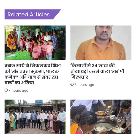
नई संभावनाओं का निर्माण हो रहा है। कोण्डापल्ली का यह बेली ब्रिज केवल एक पुल
नहीं, बल्कि विकास, विश्वास और सुशासन का सशक्त प्रतीक है। यह उस नए
Related Articles
बस्तर की पहचान है, जहां विकास अब दूरस्थ गांवों और दुर्गम अंचलों तक मजबूती से
पहुंच रहा है तथा लोगों के जीवन में सकारात्मक बदलाव ला रहा है।
क्सल साये से निकलकर शिक्षा
किसानों से 24 लाख की
की ओर बढ़ता सुकमा, पालक
धोखाधड़ी करने वाला आरोपी
कनेक्ट अभियान से संवर रहा
गिरफ्तार
बच्चों का भविष्य
7 hours ago
7 hours ago