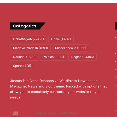
Categories
Chhattisgarh
(22421)
Crime
(4437)
Madhya Pradesh
(1699)
Miscellaneous
(1956)
National
(1820)
Politics
(3071)
Region
(13396)
Sports
(495)
Jannah is a Clean Responsive WordPress Newspaper,
Magazine, News and Blog theme. Packed with options that
allow you to completely customize your website to your
needs.
Enter
your