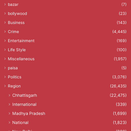
bazar
(7)
bollywood
(23)
Business
(143)
Crime
(4,445)
Entertainment
(169)
Life Style
(100)
Miscellaneous
(1,957)
paisa
(5)
Politics
(3,076)
Region
(26,435)
Chhattisgarh
(22,475)
International
(339)
Madhya Pradesh
(1,699)
National
(1,823)