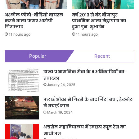
अश्लील फोटो-वीडियो वायरल
वर्ष 2013 से बंद बीजापुर
करने वाला फरार आरोपी
प्राथमिक शाला मेट्टापारा का
गिरफ्तार
हुआ पुन: शुभारंभ
11 hours ago
11 hours ago
Popular
Recent
राज्य प्रशासनिक सेवा के 9 अधिकारियों का
तबादला
January 24, 2025
फ्लाई ओवर से गिरने के बाद जिंदा बचा, हेलमेट
ने बचाई जान
March 19, 2024
अग्रसेन महाविद्यालय में स्वाइप स्पून रेस का
आयोजन