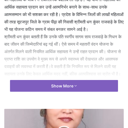
आर्थिक सहायता प्रदान कर उन्हें आत्मनिर्भर बनाने के साथ-साथ उनके
आत्मसम्मान को भी सशक्त कर रही है। प्रदेश के विभिन्न जिलों की लाखों महिलाओं
की तरह सूरजपुर जिले के ग्राम पीढ़ा की निवासी श्रीमती धन कुंवर राजवाड़े के लिए
भी यह योजना कठिन समय में संबल बनकर सामने आई है।
श्रीमती धन कुंवर बताती हैं कि उनके पति स्वर्गीय सागम साय राजवाड़े के निधन के
बाद जीवन की जिम्मेदारियां बढ़ गई थीं। ऐसे समय में महतारी वंदन योजना के
अंतर्गत मिलने वाली नियमित आर्थिक सहायता ने उन्हें राहत प्रदान की। योजना से
प्राप्त राशि का उपयोग वे मुख्य रूप से अपने स्वास्थ्य की देखभाल और आवश्यक
दवाइयों की व्यवस्था में करती हैं।वे कहती हैं कि नियमित रूप से मिलने वाली यह
सहायता उनके लिए केवल आर्थिक मदद नहीं, बल्कि आत्मविश्वास का स्रोत भी है।
इससे उन्हें अपनी दैनिक जरूरतों के लिए किसी अन्य पर निर्भर नहीं रहना पड़ता
Show More
और वे अपनी आवश्यकताओं को स्वयं पूरा कर पा रही हैं।
श्रीमती धन कुंवर का मानना है कि महतारी वंदन योजना महिलाओं को आर्थिक रूप
से मजबूत बनाने के साथ-साथ उन्हें सम्मानपूर्वक जीवन जीने का अवसर भी प्रदान
कर रही है। उन्होंने इस जनकल्याणकारी योजना के लिए मुख्यमंत्री श्री विष्णु देव
साय एवं महिला एवं बाल विकास मंत्री श्रीमती लक्ष्मी राजवाड़े के प्रति आभार व्यक्त
किया।