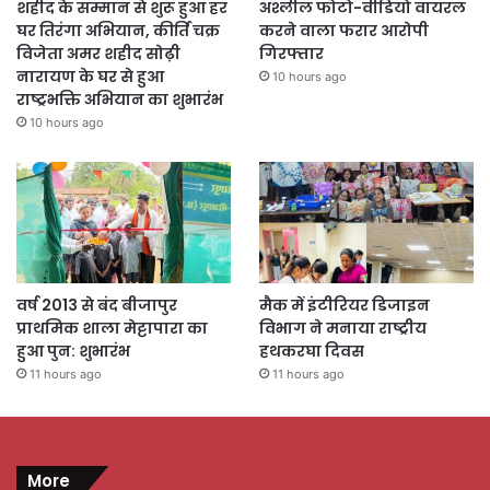
शहीद के सम्मान से शुरू हुआ हर
अश्लील फोटो-वीडियो वायरल
घर तिरंगा अभियान, कीर्ति चक्र
करने वाला फरार आरोपी
विजेता अमर शहीद सोढ़ी
गिरफ्तार
नारायण के घर से हुआ
10 hours ago
राष्ट्रभक्ति अभियान का शुभारंभ
10 hours ago
वर्ष 2013 से बंद बीजापुर
मैक में इंटीरियर डिजाइन
प्राथमिक शाला मेट्टापारा का
विभाग ने मनाया राष्ट्रीय
हुआ पुन: शुभारंभ
हथकरघा दिवस
11 hours ago
11 hours ago
More