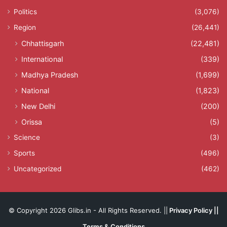
Politics
(3,076)
Region
(26,441)
Chhattisgarh
(22,481)
International
(339)
Madhya Pradesh
(1,699)
National
(1,823)
New Delhi
(200)
Orissa
(5)
Science
(3)
Sports
(496)
Uncategorized
(462)
© Copyright 2026 Glibs.in - All Rights Reserved. ||
Privacy Policy
||
Terms & Conditions